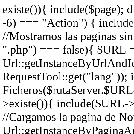
existe()){ include($page); di
-6) === "Action") { include
//Mostramos las paginas sin
".php") === false){ $URL 
Url::getInstanceByUrlAndI
RequestTool::get("lang")); 
Ficheros($rutaServer.$URL-
>existe()){ include($URL->
//Cargamos la pagina de 
Url::getInstanceByPaginaA